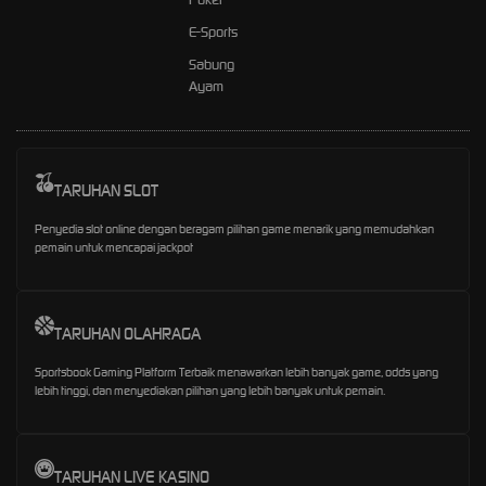
E-Sports
Sabung
Ayam
TARUHAN SLOT
Penyedia slot online dengan beragam pilihan game menarik yang memudahkan
pemain untuk mencapai jackpot
TARUHAN OLAHRAGA
Sportsbook Gaming Platform Terbaik menawarkan lebih banyak game, odds yang
lebih tinggi, dan menyediakan pilihan yang lebih banyak untuk pemain.
TARUHAN LIVE KASINO