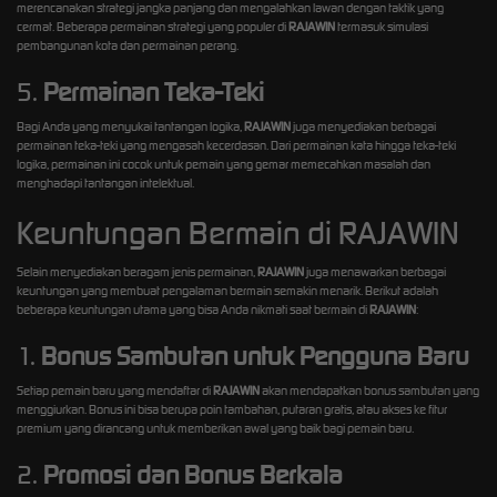
merencanakan strategi jangka panjang dan mengalahkan lawan dengan taktik yang
cermat. Beberapa permainan strategi yang populer di
RAJAWIN
termasuk simulasi
pembangunan kota dan permainan perang.
5.
Permainan Teka-Teki
Bagi Anda yang menyukai tantangan logika,
RAJAWIN
juga menyediakan berbagai
permainan teka-teki yang mengasah kecerdasan. Dari permainan kata hingga teka-teki
logika, permainan ini cocok untuk pemain yang gemar memecahkan masalah dan
menghadapi tantangan intelektual.
Keuntungan Bermain di RAJAWIN
Selain menyediakan beragam jenis permainan,
RAJAWIN
juga menawarkan berbagai
keuntungan yang membuat pengalaman bermain semakin menarik. Berikut adalah
beberapa keuntungan utama yang bisa Anda nikmati saat bermain di
RAJAWIN
:
1.
Bonus Sambutan untuk Pengguna Baru
Setiap pemain baru yang mendaftar di
RAJAWIN
akan mendapatkan bonus sambutan yang
menggiurkan. Bonus ini bisa berupa poin tambahan, putaran gratis, atau akses ke fitur
premium yang dirancang untuk memberikan awal yang baik bagi pemain baru.
2.
Promosi dan Bonus Berkala