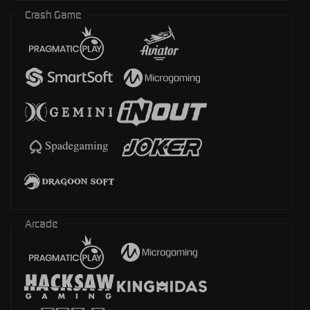
Crash Game
Arcade