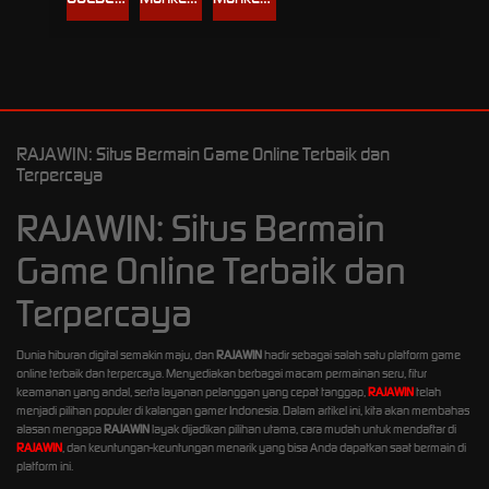
RAJAWIN: Situs Bermain Game Online Terbaik dan
Terpercaya
RAJAWIN: Situs Bermain
Game Online Terbaik dan
Terpercaya
Dunia hiburan digital semakin maju, dan
RAJAWIN
hadir sebagai salah satu platform game
online terbaik dan terpercaya. Menyediakan berbagai macam permainan seru, fitur
keamanan yang andal, serta layanan pelanggan yang cepat tanggap,
RAJAWIN
telah
menjadi pilihan populer di kalangan gamer Indonesia. Dalam artikel ini, kita akan membahas
alasan mengapa
RAJAWIN
layak dijadikan pilihan utama, cara mudah untuk mendaftar di
RAJAWIN
, dan keuntungan-keuntungan menarik yang bisa Anda dapatkan saat bermain di
platform ini.