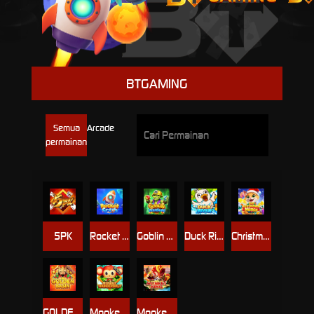
BTGAMING
Semua
Arcade
permainan
5PK
Rocket Crash
Goblin Treasure
Duck River
Christmas Mines
GOLDEN BASIN
Monkey Thunderbolt
Monkey King