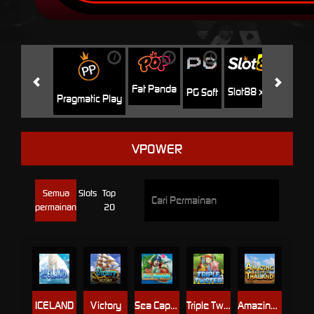
i
i
i
i
i
Facha
Fat Panda
Slot88 x PP
PG Soft
Pragmatic Play
VPOWER
Semua
Slots
Top
permainan
20
ICELAND
Victory
Sea Captain
Triple Twister
Amazing Thailand