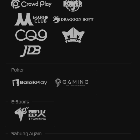
Poker
E-Sports
Sabung Ayam