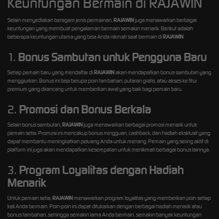
Keuntungan Bermain di RAJAWIN
Selain menyediakan beragam jenis permainan,
RAJAWIN
juga menawarkan berbagai
keuntungan yang membuat pengalaman bermain semakin menarik. Berikut adalah
beberapa keuntungan utama yang bisa Anda nikmati saat bermain di
RAJAWIN
:
1.
Bonus Sambutan untuk Pengguna Baru
Setiap pemain baru yang mendaftar di
RAJAWIN
akan mendapatkan bonus sambutan yang
menggiurkan. Bonus ini bisa berupa poin tambahan, putaran gratis, atau akses ke fitur
premium yang dirancang untuk memberikan awal yang baik bagi pemain baru.
2.
Promosi dan Bonus Berkala
Selain bonus sambutan,
RAJAWIN
juga menawarkan berbagai promosi menarik untuk
pemain setia. Promosi ini mencakup bonus mingguan, cashback, dan hadiah eksklusif yang
dapat membantu meningkatkan peluang Anda untuk menang. Pemain yang sering aktif di
platform ini juga akan mendapatkan kesempatan untuk menikmati berbagai bonus lainnya.
3.
Program Loyalitas dengan Hadiah
Menarik
Untuk pemain setia,
RAJAWIN
menawarkan program loyalitas yang memberikan poin setiap
kali Anda bermain. Poin-poin ini dapat ditukarkan dengan berbagai hadiah menarik atau
bonus tambahan, sehingga semakin lama Anda bermain, semakin banyak keuntungan