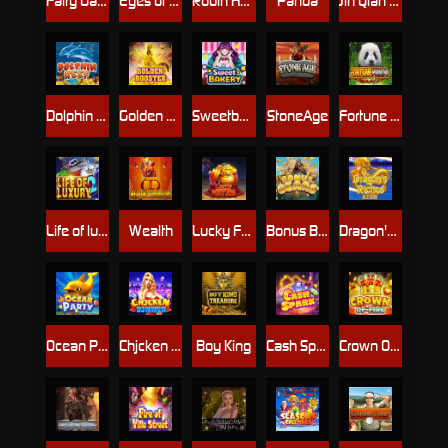
Fairy Garden
Eyes of Fortune
Robin Hood
Panda
Jin Qian Wa
Dolphin Reef
Golden Rooster
Sweetbakery
StoneAge
Fortune Panda
Life of luxury II
Wealth
Lucky Fortune
Bonus Bears
Dragon's Riches
Ocean Party
Chjcken Djnner
Boy King
Cash Spark
Crown Of Fire