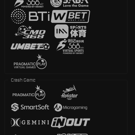
Crash Game