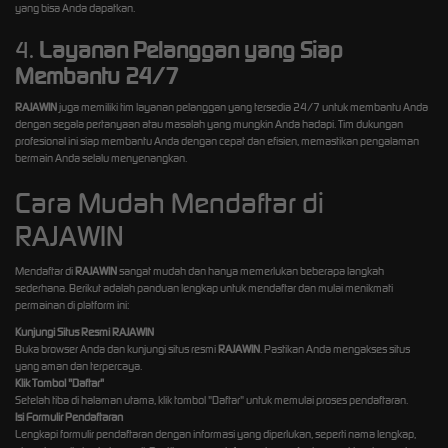
yang bisa Anda dapatkan.
4.
Layanan Pelanggan yang Siap
Membantu 24/7
RAJAWIN
juga memiliki tim layanan pelanggan yang tersedia 24/7 untuk membantu Anda
dengan segala pertanyaan atau masalah yang mungkin Anda hadapi. Tim dukungan
profesional ini siap membantu Anda dengan cepat dan efisien, memastikan pengalaman
bermain Anda selalu menyenangkan.
Cara Mudah Mendaftar di
RAJAWIN
Mendaftar di
RAJAWIN
sangat mudah dan hanya memerlukan beberapa langkah
sederhana. Berikut adalah panduan lengkap untuk mendaftar dan mulai menikmati
permainan di platform ini:
Kunjungi Situs Resmi RAJAWIN
Buka browser Anda dan kunjungi situs resmi
RAJAWIN
. Pastikan Anda mengakses situs
yang aman dan terpercaya.
Klik Tombol "Daftar"
Setelah tiba di halaman utama, klik tombol "Daftar" untuk memulai proses pendaftaran.
Isi Formulir Pendaftaran
Lengkapi formulir pendaftaran dengan informasi yang diperlukan, seperti nama lengkap,