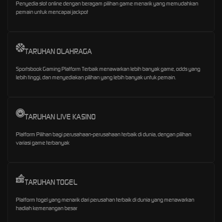
Penyedia slot online dengan beragam pilihan game menarik yang memudahkan
pemain untuk mencapai jackpot
TARUHAN OLAHRAGA
Sportsbook Gaming Platform Terbaik menawarkan lebih banyak game, odds yang
lebih tinggi, dan menyediakan pilihan yang lebih banyak untuk pemain.
TARUHAN LIVE KASINO
Platform Pilihan bagi perusahaan-perusahaan terbaik di dunia, dengan pilihan
variasi game terbanyak
TARUHAN TOGEL
Platform togel yang menarik dari perusahan terbaik di dunia yang menawarkan
hadiah kemenangan besar