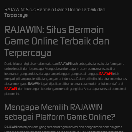
RAJAWIN: Situs Bermain Game Online Terbaik dan
Terpercaya
RAJAWIN: Situs Bermain
Game Online Terbaik dan
Terpercaya
Dunia hiburan digital semakin maju, dan
RAJAWIN
hadir sebagai salah satu platform game
online terbaik dan terpercaya. Menyediakan berbagai macam permainan seru, fitur
keamanan yang andal, serta layanan pelanggan yang cepat tanggap,
RAJAWIN
telah
menjadi pilihan populer di kalangan gamer Indonesia. Dalam artikel ini, kita akan membahas
alasan mengapa
RAJAWIN
layak dijadikan pilihan utama, cara mudah untuk mendaftar di
RAJAWIN
, dan keuntungan-keuntungan menarik yang bisa Anda dapatkan saat bermain di
platform ini.
Mengapa Memilih RAJAWIN
sebagai Platform Game Online?
RAJAWIN
adalah platform yang dikenal dengan inovasi dan pengalaman bermain game
yang menyenangkan serta aman bagi para pemainnya. Berikut adalah beberapa alasan