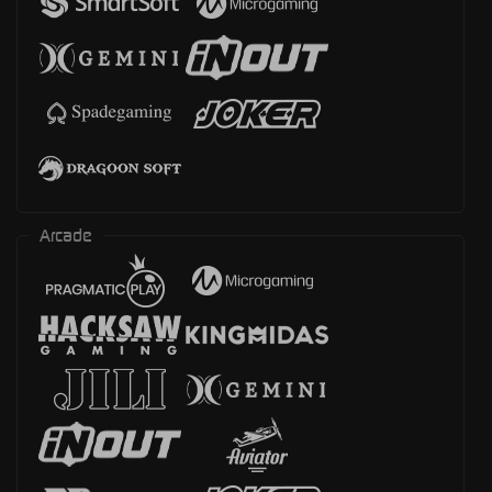
Arcade