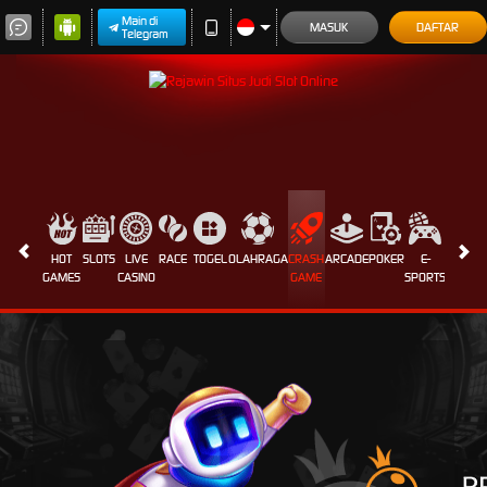
Main di
MASUK
DAFTAR
Telegram
HOT
SLOTS
LIVE
RACE
TOGEL
OLAHRAGA
CRASH
ARCADE
POKER
E-
SABUN
GAMES
CASINO
GAME
SPORTS
AYAM