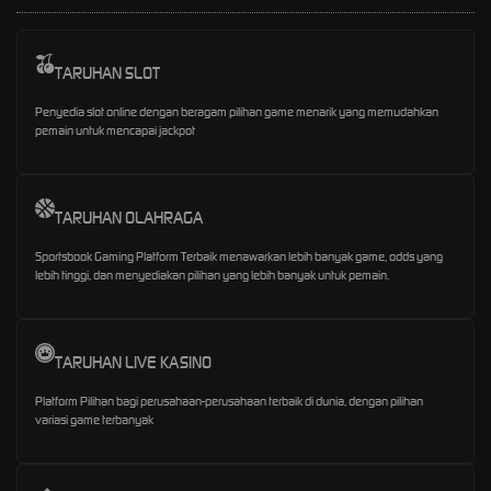
TARUHAN SLOT
Penyedia slot online dengan beragam pilihan game menarik yang memudahkan
pemain untuk mencapai jackpot
TARUHAN OLAHRAGA
Sportsbook Gaming Platform Terbaik menawarkan lebih banyak game, odds yang
lebih tinggi, dan menyediakan pilihan yang lebih banyak untuk pemain.
TARUHAN LIVE KASINO
Platform Pilihan bagi perusahaan-perusahaan terbaik di dunia, dengan pilihan
variasi game terbanyak