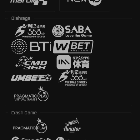
Olahraga
Crash Game