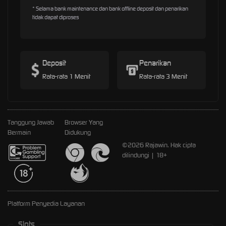
* Selama bank maintenance dan bank offline deposit dan penarikan
tidak dapat diproses
Deposit
Penarikan
Rata-rata 1 Menit
Rata-rata 3 Menit
Tanggung Jawab
Browser Yang
Bermain
Didukung
©2026 Rajawin. Hak cipta
dilindungi | 18+
Platform Penyedia Layanan
Slots