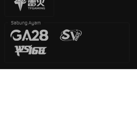
Sabung Ayam