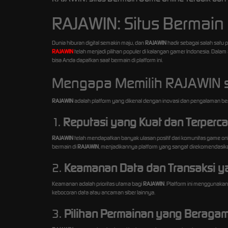
RAJAWIN: Situs Bermain
Dunia hiburan digital semakin maju, dan
RAJAWIN
hadir sebagai salah satu 
RAJAWIN
telah menjadi pilihan populer di kalangan gamer Indonesia. Dalam
bisa Anda dapatkan saat bermain di platform ini.
Mengapa Memilih RAJAWIN s
RAJAWIN
adalah platform yang dikenal dengan inovasi dan pengalaman 
1.
Reputasi yang Kuat dan Terperc
RAJAWIN
telah mendapatkan banyak ulasan positif dari komunitas game o
bermain di
RAJAWIN
, menjadikannya platform yang sangat direkomendasik
2.
Keamanan Data dan Transaksi ya
Keamanan adalah prioritas utama bagi
RAJAWIN
. Platform ini menggunakan
kebocoran data atau ancaman siber lainnya.
3.
Pilihan Permainan yang Beraga