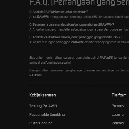
F.A.Q. (Pertanyaan yang Ser
Q: Apakah RAJAWIN aman untuk dimainkan?
A: Ya,
RAJAWIN
menggunakan teknologi enkripsi SSL terbaru untuk melindung
Q: Bagaimana cara mendapatkan bonus sambutan di RAJAWIN?
A: Anda hanya perlu mendaftar sebagai pengguna baru, dan bonus sambutan
Q: Apakah RAJAWIN memiliki layanan pelanggan yang tersedia 24/7?
A: Ya, tim dukungan pelanggan
RAJAWIN
tersedia sepanjang waktu melalui
Siap untuk menikmati pengalaman bermain terbaik di
RAJAWIN
? Jangan tun
online di platform terpercaya ini!
Dengan pilihan permainan yang beragam, keamanan yang terjamin, dan b
RAJAWIN
!
Kebijaksanaan
Platform
Tentang RAJAWIN
Promosi
Responsible Gambling
Loyalty
Pusat Bantuan
Referral