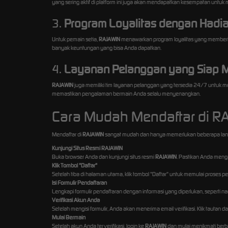
yang sering aktif di platform ini juga akan mendapatkan kesempatan untuk 
3.
Program Loyalitas dengan Hadi
Untuk pemain setia,
RAJAWIN
menawarkan program loyalitas yang memberika
banyak keuntungan yang bisa Anda dapatkan.
4.
Layanan Pelanggan yang Siap
RAJAWIN
juga memiliki tim layanan pelanggan yang tersedia 24/7 untuk 
memastikan pengalaman bermain Anda selalu menyenangkan.
Cara Mudah Mendaftar di R
Mendaftar di
RAJAWIN
sangat mudah dan hanya memerlukan beberapa langka
Kunjungi Situs Resmi RAJAWIN
Buka browser Anda dan kunjungi situs resmi
RAJAWIN
. Pastikan Anda meng
Klik Tombol "Daftar"
Setelah tiba di halaman utama, klik tombol "Daftar" untuk memulai proses p
Isi Formulir Pendaftaran
Lengkapi formulir pendaftaran dengan informasi yang diperlukan, seperti 
Verifikasi Akun Anda
Setelah mengisi formulir, Anda akan menerima email verifikasi. Klik tautan
Mulai Bermain
Setelah akun Anda terverifikasi, login ke
RAJAWIN
dan mulai menikmati berbag