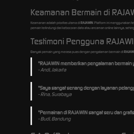
Keamanan Bermain di RAJA
Keamanan adalah prioritas utama di
RAJAWIN
. Platform ini menggunakan te
pemain terlindungi dari kebocoran data atau ancaman online lainnya, sehi
Testimoni Pengguna RAJAW
Banyak pemain yang merasa puas dengan pengalaman bermain di
RAJAW
"RAJAWIN memberikan pengalaman bermain yan
- Andi, Jakarta
"Saya sangat senang dengan layanan pelangg
- Rina, Surabaya
"Permainan di RAJAWIN sangat seru dan grafisn
- Budi, Bandung