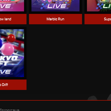
ow land
Marble Run
Supe
 Drift
 Terpercaya