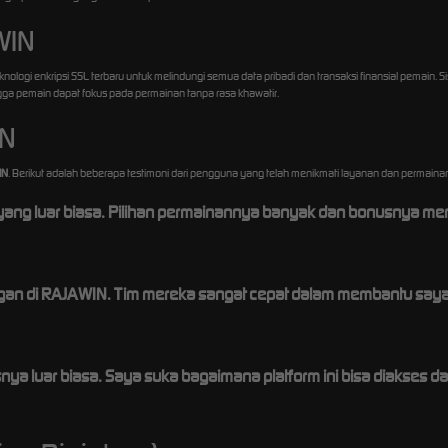
WIN
knologi enkripsi SSL terbaru untuk melindungi semua data pribadi dan transaksi finansial pemain.
ngga pemain dapat fokus pada permainan tanpa rasa khawatir.
IN
IN
. Berikut adalah beberapa testimoni dari pengguna yang telah menikmati layanan dan permainan d
g luar biasa. Pilihan permainannya banyak dan bonusnya men
an di RAJAWIN. Tim mereka sangat cepat dalam membantu saya 
ya luar biasa. Saya suka bagaimana platform ini bisa diakses da