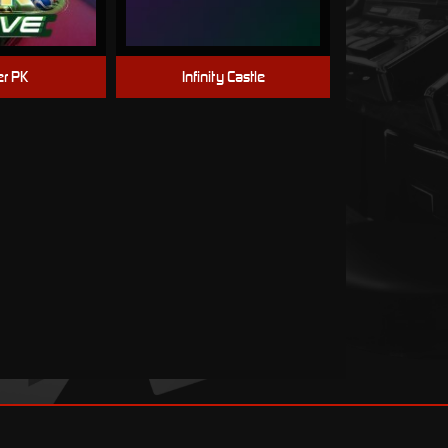
r PK
Infinity Castle