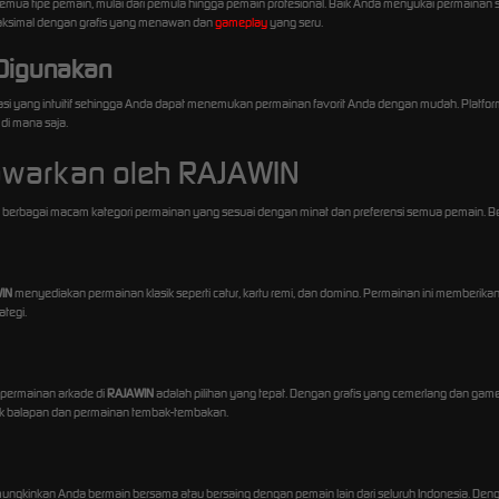
a tipe pemain, mulai dari pemula hingga pemain profesional. Baik Anda menyukai permainan str
aksimal dengan grafis yang menawan dan
gameplay
yang seru.
Digunakan
yang intuitif sehingga Anda dapat menemukan permainan favorit Anda dengan mudah. Platform ini
i mana saja.
awarkan oleh RAJAWIN
erbagai macam kategori permainan yang sesuai dengan minat dan preferensi semua pemain. Ber
IN
menyediakan permainan klasik seperti catur, kartu remi, dan domino. Permainan ini member
tegi.
permainan arkade di
RAJAWIN
adalah pilihan yang tepat. Dengan grafis yang cemerlang dan game
suk balapan dan permainan tembak-tembakan.
ngkinkan Anda bermain bersama atau bersaing dengan pemain lain dari seluruh Indonesia. Deng