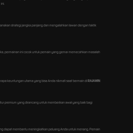
ini.
nakan strategi jangka panjang dan mengalahkan lawan dengan taktik
ogika, permainan ini cocok untuk pemain yang gemar memecahkan masalah
apa keuntungan utama yang bisa Anda nikmati saat bermain di
RAJAWIN
:
itur premium yang dirancang untuk memberikan awal yang baik bagi
f yang dapat membantu meningkatkan peluang Anda untuk menang. Pemain