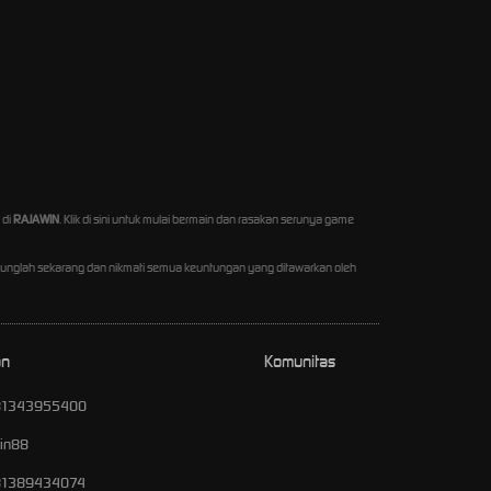
 di
RAJAWIN
. Klik di sini untuk mulai bermain dan rasakan serunya game
abunglah sekarang dan nikmati semua keuntungan yang ditawarkan oleh
an
Komunitas
81343955400
win88
81389434074