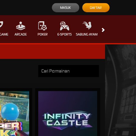
MASUK
DAFTAR
 GAME
ARCADE
POKER
E-SPORTS
SABUNG AYAM
PROMOSI