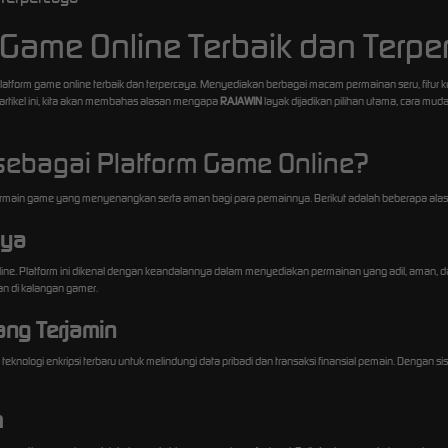
 Game Online Terbaik dan Terpe
platform game online terbaik dan terpercaya. Menyediakan berbagai macam permainan seru, fitur
 artikel ini, kita akan membahas alasan mengapa
RAJAWIN
layak dijadikan pilihan utama, cara mud
ebagai Platform Game Online?
bermain game yang menyenangkan serta aman bagi para pemainnya. Berikut adalah beberapa a
aya
nline. Platform ini dikenal dengan keandalannya dalam menyediakan permainan yang adil, aman
an di kalangan gamer.
ng Terjamin
 teknologi enkripsi terbaru untuk melindungi data pribadi dan transaksi finansial pemain. Dengan
m