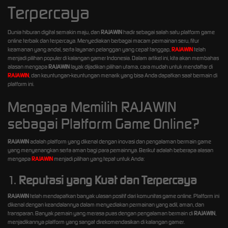
Terpercaya
Dunia hiburan digital semakin maju, dan
RAJAWIN
hadir sebagai salah satu platform game
online terbaik dan terpercaya. Menyediakan berbagai macam permainan seru, fitur
keamanan yang andal, serta layanan pelanggan yang cepat tanggap,
RAJAWIN
telah
menjadi pilihan populer di kalangan gamer Indonesia. Dalam artikel ini, kita akan membahas
alasan mengapa
RAJAWIN
layak dijadikan pilihan utama, cara mudah untuk mendaftar di
RAJAWIN
, dan keuntungan-keuntungan menarik yang bisa Anda dapatkan saat bermain di
platform ini.
Mengapa Memilih RAJAWIN
sebagai Platform Game Online?
RAJAWIN
adalah platform yang dikenal dengan inovasi dan pengalaman bermain game
yang menyenangkan serta aman bagi para pemainnya. Berikut adalah beberapa alasan
mengapa
RAJAWIN
menjadi pilihan yang tepat untuk Anda:
1.
Reputasi yang Kuat dan Terpercaya
RAJAWIN
telah mendapatkan banyak ulasan positif dari komunitas game online. Platform ini
dikenal dengan keandalannya dalam menyediakan permainan yang adil, aman, dan
transparan. Banyak pemain yang merasa puas dengan pengalaman bermain di
RAJAWIN
,
menjadikannya platform yang sangat direkomendasikan di kalangan gamer.