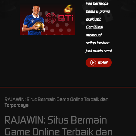
free bet tanpa
batas & promo
eksklusif.
Gamifikasi
membuat
setiap taruhan
jadi makin seru!
MAIN
RAJAWIN: Situs Bermain Game Online Terbaik dan
Terpercaya
RAJAWIN: Situs Bermain
Game Online Terbaik dan