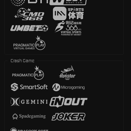
Crash Game