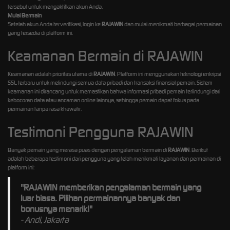
tersebut untuk mengaktifkan akun Anda.
Mulai Bermain
Setelah akun Anda terverifikasi, login ke
RAJAWIN
dan mulai menikmati berbagai permainan
yang tersedia di platform ini.
Keamanan Bermain di RAJAWIN
Keamanan adalah prioritas utama di
RAJAWIN
. Platform ini menggunakan teknologi enkripsi
SSL terbaru untuk melindungi semua data pribadi dan transaksi finansial pemain. Sistem
keamanan ini dirancang untuk memastikan bahwa informasi pribadi pemain terlindungi dari
kebocoran data atau ancaman online lainnya, sehingga pemain dapat fokus pada
permainan tanpa rasa khawatir.
Testimoni Pengguna RAJAWIN
Banyak pemain yang merasa puas dengan pengalaman bermain di
RAJAWIN
. Berikut
adalah beberapa testimoni dari pengguna yang telah menikmati layanan dan permainan di
platform ini:
"RAJAWIN memberikan pengalaman bermain yang
luar biasa. Pilihan permainannya banyak dan
bonusnya menarik!"
- Andi, Jakarta