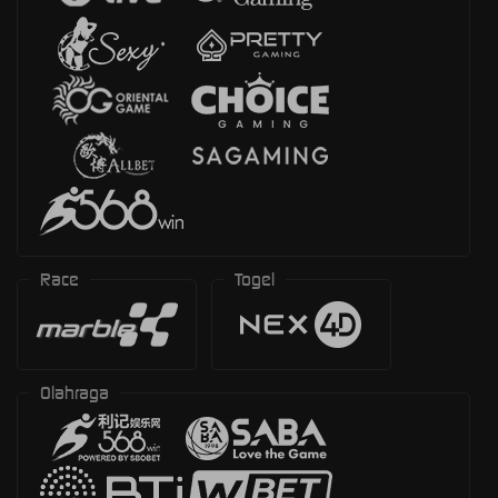
Race
Togel
Olahraga