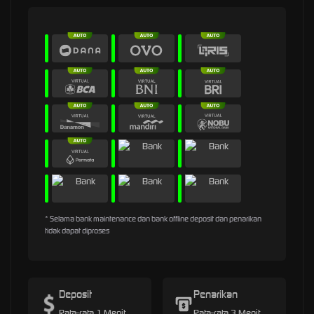
* Selama bank maintenance dan bank offline deposit dan penarikan
tidak dapat diproses
Deposit
Penarikan
Rata-rata 1 Menit
Rata-rata 3 Menit