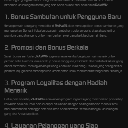
beberapa keuntungan utama yang bisa Anda nikmati saat bermain di
RAJAWIN
:
1.
Bonus Sambutan untuk Pengguna Baru
Setiap pemain baru yang mendaftar di
RAJAWIN
akan mendapatkan bonus sambutan yang
menggiurkan. Bonus ini bisa berupa poin tambahan, putaran gratis, atau akses ke fitur
premium yang dirancang untuk memberikan awal yang baik bagi pemain baru.
2.
Promosi dan Bonus Berkala
Selain bonus sambutan,
RAJAWIN
juga menawarkan berbagai promosi menarik untuk
pemain setia. Promosi ini mencakup bonus mingguan, cashback, dan hadiah eksklusif yang
dapat membantu meningkatkan peluang Anda untuk menang. Pemain yang sering aktif di
platform ini juga akan mendapatkan kesempatan untuk menikmati berbagai bonus lainnya.
3.
Program Loyalitas dengan Hadiah
Menarik
Untuk pemain setia,
RAJAWIN
menawarkan program loyalitas yang memberikan poin setiap
kali Anda bermain. Poin-poin ini dapat ditukarkan dengan berbagai hadiah menarik atau
bonus tambahan, sehingga semakin lama Anda bermain, semakin banyak keuntungan
yang bisa Anda dapatkan.
4.
Layanan Pelanggan yang Siap