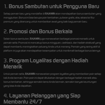
1.
Bonus Sambutan untuk Pengguna Baru
Setiap pemain baru yang mendaftar di
RAJAWIN
akan mendapatkan bonus sambutan yang
menggiurkan. Bonus ini bisa berupa poin tambahan, putaran gratis, atau akses ke fitur
premium yang dirancang untuk memberikan awal yang baik bagi pemain baru.
2.
Promosi dan Bonus Berkala
Selain bonus sambutan,
RAJAWIN
juga menawarkan berbagai promosi menarik untuk
pemain setia. Promosi ini mencakup bonus mingguan, cashback, dan hadiah eksklusif yang
dapat membantu meningkatkan peluang Anda untuk menang. Pemain yang sering aktif di
platform ini juga akan mendapatkan kesempatan untuk menikmati berbagai bonus lainnya.
3.
Program Loyalitas dengan Hadiah
Menarik
Untuk pemain setia,
RAJAWIN
menawarkan program loyalitas yang memberikan poin setiap
kali Anda bermain. Poin-poin ini dapat ditukarkan dengan berbagai hadiah menarik atau
bonus tambahan, sehingga semakin lama Anda bermain, semakin banyak keuntungan
yang bisa Anda dapatkan.
4.
Layanan Pelanggan yang Siap
Membantu 24/7