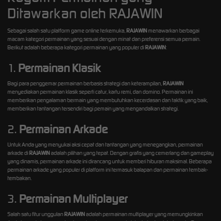
Ditawarkan oleh RAJAWIN
Sebagai salah satu platform game online terkemuka,
RAJAWIN
menawarkan berbagai
macam kategori permainan yang sesuai dengan minat dan preferensi semua pemain.
Berikut adalah beberapa kategori permainan yang populer di
RAJAWIN
:
1.
Permainan Klasik
Bagi para penggemar permainan berbasis strategi dan keterampilan,
RAJAWIN
menyediakan permainan klasik seperti catur, kartu remi, dan domino. Permainan ini
memberikan pengalaman bermain yang membutuhkan kecerdasan dan taktik yang baik,
memberikan tantangan tersendiri bagi pemain yang mengandalkan strategi.
2.
Permainan Arkade
Untuk Anda yang menyukai aksi cepat dan tantangan yang menegangkan, permainan
arkade di
RAJAWIN
adalah pilihan yang tepat. Dengan grafis yang cemerlang dan gameplay
yang dinamis, permainan arkade ini dirancang untuk memberi hiburan maksimal. Beberapa
permainan arkade yang populer di platform ini termasuk balapan dan permainan tembak-
tembakan.
3.
Permainan Multiplayer
Salah satu fitur unggulan
RAJAWIN
adalah permainan multiplayer yang memungkinkan