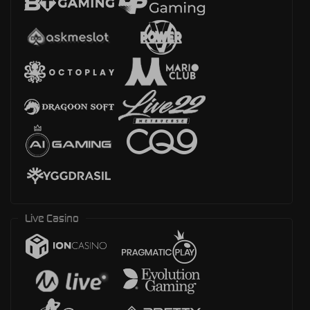
Live Casino