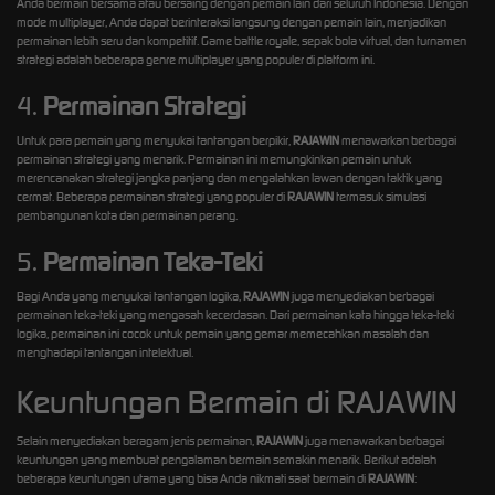
Anda bermain bersama atau bersaing dengan pemain lain dari seluruh Indonesia. Dengan
mode multiplayer, Anda dapat berinteraksi langsung dengan pemain lain, menjadikan
permainan lebih seru dan kompetitif. Game battle royale, sepak bola virtual, dan turnamen
strategi adalah beberapa genre multiplayer yang populer di platform ini.
4.
Permainan Strategi
Untuk para pemain yang menyukai tantangan berpikir,
RAJAWIN
menawarkan berbagai
permainan strategi yang menarik. Permainan ini memungkinkan pemain untuk
merencanakan strategi jangka panjang dan mengalahkan lawan dengan taktik yang
cermat. Beberapa permainan strategi yang populer di
RAJAWIN
termasuk simulasi
pembangunan kota dan permainan perang.
5.
Permainan Teka-Teki
Bagi Anda yang menyukai tantangan logika,
RAJAWIN
juga menyediakan berbagai
permainan teka-teki yang mengasah kecerdasan. Dari permainan kata hingga teka-teki
logika, permainan ini cocok untuk pemain yang gemar memecahkan masalah dan
menghadapi tantangan intelektual.
Keuntungan Bermain di RAJAWIN
Selain menyediakan beragam jenis permainan,
RAJAWIN
juga menawarkan berbagai
keuntungan yang membuat pengalaman bermain semakin menarik. Berikut adalah
beberapa keuntungan utama yang bisa Anda nikmati saat bermain di
RAJAWIN
: