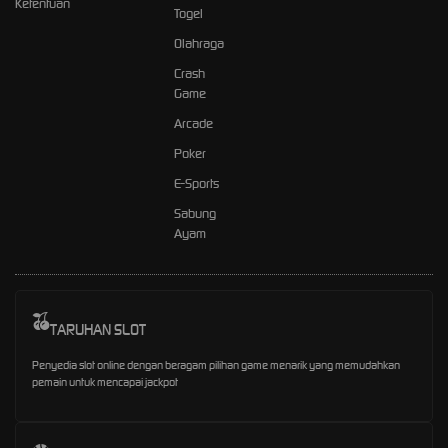
Ketentuan
Togel
Olahraga
Crash
Game
Arcade
Poker
E-Sports
Sabung
Ayam
TARUHAN SLOT
Penyedia slot online dengan beragam pilihan game menarik yang memudahkan
pemain untuk mencapai jackpot