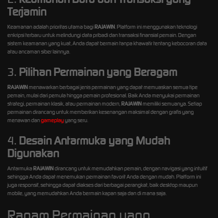
Terjamin
Keamanan adalah prioritas utama bagi
RAJAWIN
. Platform ini menggunakan teknologi
enkripsi terbaru untuk melindungi data pribadi dan transaksi finansial pemain. Dengan
sistem keamanan yang kuat, Anda dapat bermain tanpa khawatir tentang kebocoran data
atau ancaman siber lainnya.
3.
Pilihan Permainan yang Beragam
RAJAWIN
menawarkan berbagai jenis permainan yang dapat memuaskan semua tipe
pemain, mulai dari pemula hingga pemain profesional. Baik Anda menyukai permainan
strategi, permainan klasik, atau permainan modern,
RAJAWIN
memiliki semuanya. Setiap
permainan dirancang untuk memberikan kesenangan maksimal dengan grafis yang
menawan dan
gameplay
yang seru.
4.
Desain Antarmuka yang Mudah
Digunakan
Antarmuka
RAJAWIN
dirancang untuk memudahkan pemain, dengan navigasi yang intuitif
sehingga Anda dapat menemukan permainan favorit Anda dengan mudah. Platform ini
juga responsif, sehingga dapat diakses dari berbagai perangkat, baik desktop maupun
mobile, yang memudahkan Anda bermain kapan saja dan di mana saja.
Ragam Permainan yang