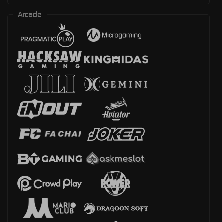
Arcade